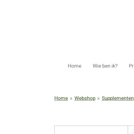
Ga
direct
naar
de
hoofdinhoud
Home
Wie ben ik?
Pr
Home
»
Webshop
»
Supplementen