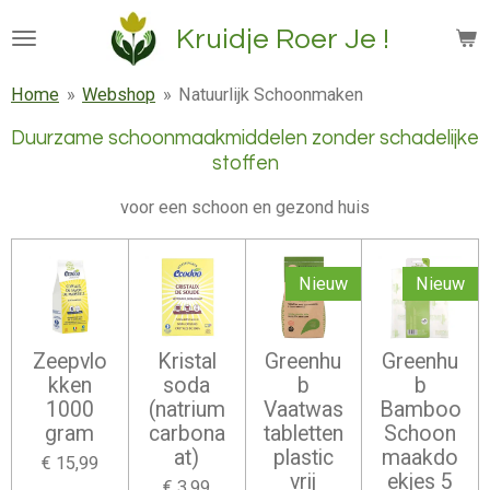
Ga
Kruidje Roer Je !
direct
naar
Home
»
Webshop
»
Natuurlijk Schoonmaken
de
hoofdinhoud
Duurzame schoonmaakmiddelen zonder schadelijke
stoffen
voor een schoon en gezond huis
Nieuw
Nieuw
Zeepvlo
Kristal
Greenhu
Greenhu
kken
soda
b
b
1000
(natrium
Vaatwas
Bamboo
gram
carbona
tabletten
Schoon
at)
plastic
maakdo
€ 15,99
vrij
ekjes 5
€ 3,99