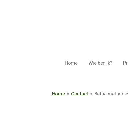
Ga
direct
naar
de
hoofdinhoud
Home
Wie ben ik?
Pr
Home
»
Contact
»
Betaalmethode