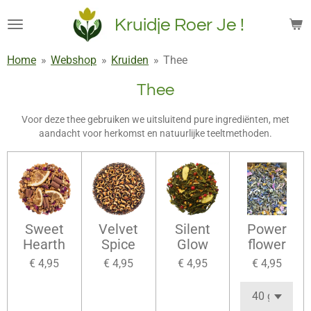
Ga
Kruidje Roer Je !
direct
naar
Home
»
Webshop
»
Kruiden
»
Thee
de
hoofdinhoud
Thee
Voor deze thee gebruiken we uitsluitend pure ingrediënten, met
aandacht voor herkomst en natuurlijke teeltmethoden.
Sweet
Velvet
Silent
Power
Hearth
Spice
Glow
flower
€ 4,95
€ 4,95
€ 4,95
€ 4,95