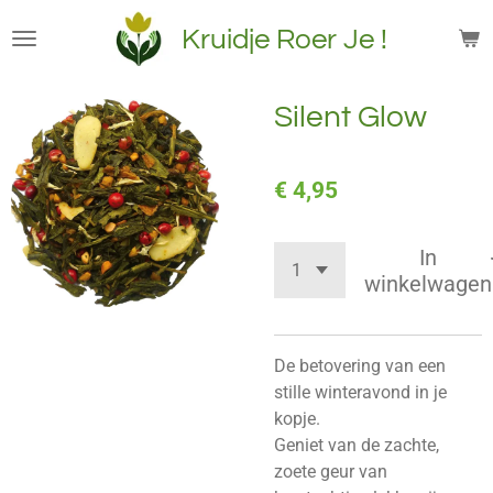
Ga
Kruidje Roer Je !
direct
naar
de
Silent Glow
hoofdinhoud
€ 4,95
In
winkelwagen
De betovering van een
stille winteravond
in je
kopje.
Geniet van de zachte,
zoete geur van