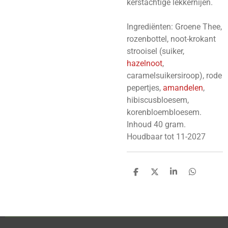
kerstachtige lekkernijen.
Ingrediënten: Groene Thee,
rozenbottel, noot-krokant
strooisel (suiker,
hazelnoot
,
caramelsuikersiroop), rode
pepertjes,
amandelen
,
hibiscusbloesem,
korenbloembloesem.
Inhoud 40 gram.
Houdbaar tot 11-2027
D
D
S
D
e
e
h
e
l
e
a
l
e
l
r
e
n
e
n