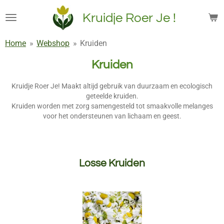
Ga
Kruidje Roer Je !
direct
naar
Home
»
Webshop
»
Kruiden
de
hoofdinhoud
Kruiden
Kruidje Roer Je! Maakt altijd gebruik van duurzaam en ecologisch
geteelde kruiden.
Kruiden worden met zorg samengesteld tot smaakvolle melanges
voor het ondersteunen van lichaam en geest.
Losse Kruiden