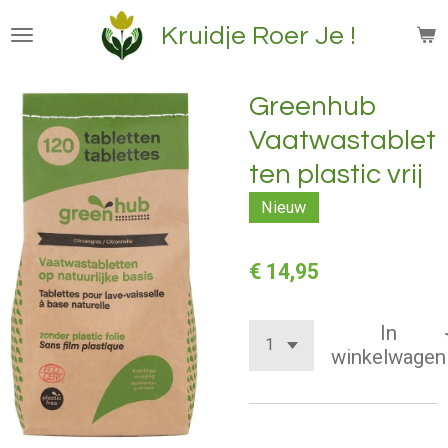
Ga
Kruidje Roer Je !
direct
naar
de
Greenhub
hoofdinhoud
Vaatwastablet
ten plastic vrij
Nieuw
€ 14,95
In
winkelwagen