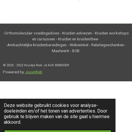
e
e
h
e
l
e
a
l
e
l
r
e
n
e
n
-Orthomoleculair voedingadvies - Kruiden adviezen - Kruiden workshops
en cursussen - Kruiden en kruidenthee-
-Ambachtelijke kruidenbereidingen - Webwinkel - Relatiegeschenken -
Maatwerk - B2B-
© 2020 - 2022 Kruidje Roer Je KvK 85800309
Powered by
JouwWeb
Deze website gebruikt cookies voor analyse-
doeleinden en/of het tonen van advertenties. Door
gebruik te blijven maken van de site gaat u hiermee
akkoord.