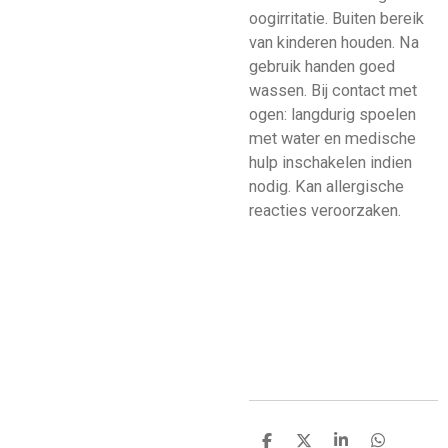
oogirritatie. Buiten bereik
van kinderen houden. Na
gebruik handen goed
wassen. Bij contact met
ogen: langdurig spoelen
met water en medische
hulp inschakelen indien
nodig. Kan allergische
reacties veroorzaken.
D
D
S
D