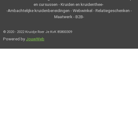
en cursussen - Kruiden en kruidenthee-
-Ambachtelijke kruidenbereidingen - Webwinkel - Relatiegeschenken -
Maatwerk - B2B-
© 2020 - 2022 Kruidje Roer Je KvK 85800309
Powered by
JouwWeb