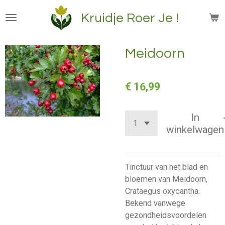
Ga
Kruidje Roer Je !
direct
naar
de
Meidoorn
hoofdinhoud
€ 16,99
In
winkelwagen
Tinctuur van het blad en
bloemen van Meidoorn,
Crataegus oxycantha.
Bekend vanwege
gezondheidsvoordelen