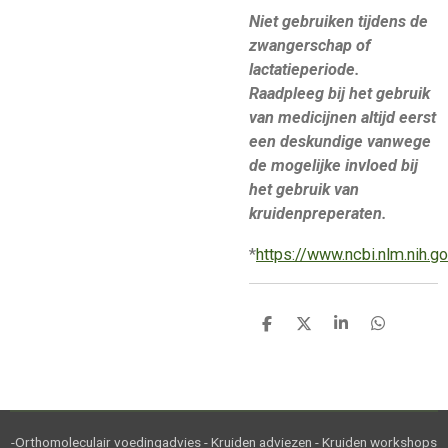
Niet gebruiken tijdens de
zwangerschap of
lactatieperiode.
Raadpleeg bij het gebruik
van medicijnen altijd eerst
een deskundige vanwege
de mogelijke invloed bij
het gebruik van
kruidenpreperaten.
*
https://www.ncbi.nlm.nih
D
D
S
D
e
e
h
e
l
e
a
l
e
l
r
e
n
e
n
-Orthomoleculair voedingadvies - Kruiden adviezen - Kruiden workshops