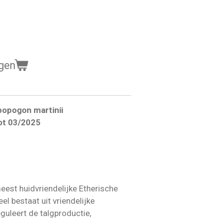
gen
bopogon martinii
ot 03/2025
eest huidvriendelijke Etherische
el bestaat uit vriendelijke
eguleert de talgproductie,