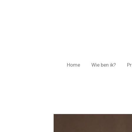
Ga
direct
naar
de
hoofdinhoud
Home
Wie ben ik?
Pr