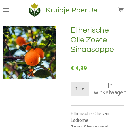
Ga
Kruidje Roer Je !
direct
naar
de
Etherische
hoofdinhoud
Olie Zoete
Sinaasappel
€ 4,99
In
winkelwagen
Etherische Olie van
Ladrome