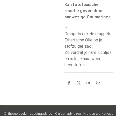
Kan fototoxische
reactie geven door
aanwezige Coumarines.
>
Druppels enkele druppels
Etherische Olie op je
stofzuiger zak.
Zo verdrijf je nare luchtjes
en ruikt je huis weer
heerlijk fris.
D
D
S
D
e
e
h
e
l
e
a
l
e
l
r
e
n
e
n
-Orthomoleculair voedingadvies - Kruiden adviezen - Kruiden workshops