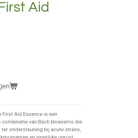
irst Aid
gen
First Aid Essence is een
 combinatie van Bach bloesems die
 ter ondersteuning bij acute stress,
ikmomenten en innerlijke onrust.