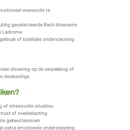
 emotioneel evenwicht te
uldig geselecteerde Bach bloesems
an Ladrome
gebruik of tijdelijke ondersteuning
olen dosering op de verpakking of
en deskundige.
iken?
 of stressvolle situaties
nrust of overbelasting
hte gebeurtenissen
an extra emotionele ondersteuning