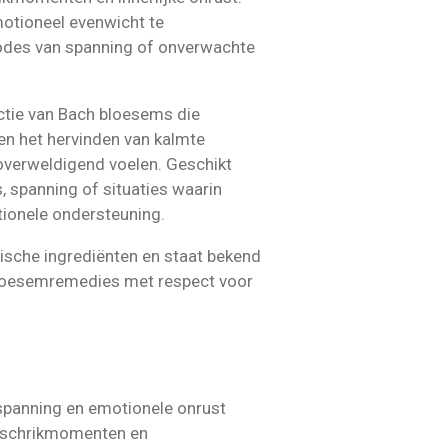
otioneel evenwicht te
iodes van spanning of onverwachte
ctie van Bach bloesems die
 en het hervinden van kalmte
 overweldigend voelen. Geschikt
 spanning of situaties waarin
tionele ondersteuning.
sche ingrediënten en staat bekend
oesemremedies met respect voor
 spanning en emotionele onrust
ij schrikmomenten en