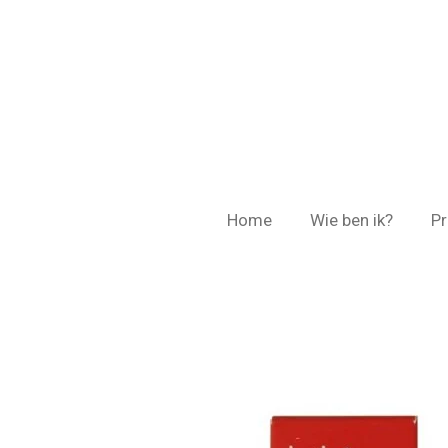
Ga
direct
naar
de
hoofdinhoud
Home
Wie ben ik?
Pr