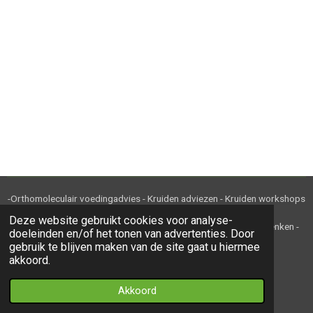
-Orthomoleculair voedingadvies - Kruiden adviezen - Kruiden workshops
en cursussen - Kruiden en kruidenthee-
Deze website gebruikt cookies voor analyse-
-Ambachtelijke kruidenbereidingen - Webwinkel - Relatiegeschenken -
doeleinden en/of het tonen van advertenties. Door
Maatwerk - B2B-
gebruik te blijven maken van de site gaat u hiermee
akkoord.
© 2020 - 2022 Kruidje Roer Je KvK 85800309
Akkoord
Powered by
JouwWeb