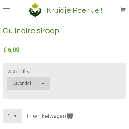
Ga
Kruidje Roer Je !
direct
naar
de
Culinaire siroop
hoofdinhoud
€ 6,00
250 ml fles
In winkelwagen