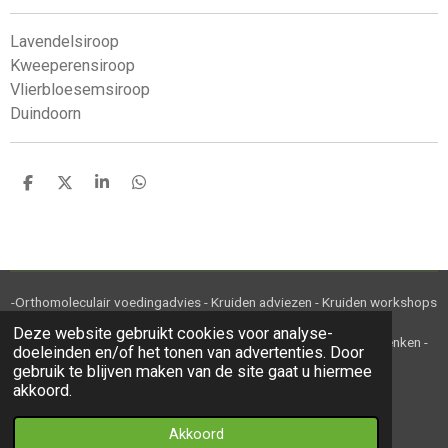
Lavendelsiroop
Kweeperensiroop
Vlierbloesemsiroop
Duindoorn
D
D
S
D
e
e
h
e
l
e
a
l
e
l
r
e
n
e
n
-Orthomoleculair voedingadvies - Kruiden adviezen - Kruiden workshops
en cursussen - Kruiden en kruidenthee-
Deze website gebruikt cookies voor analyse-
-Ambachtelijke kruidenbereidingen - Webwinkel - Relatiegeschenken -
doeleinden en/of het tonen van advertenties. Door
Maatwerk - B2B-
gebruik te blijven maken van de site gaat u hiermee
akkoord.
© 2020 - 2022 Kruidje Roer Je KvK 85800309
Akkoord
Powered by
JouwWeb