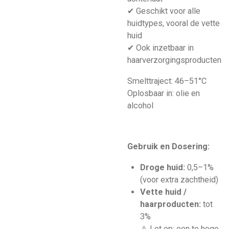
✔ Geschikt voor alle
huidtypes, vooral de vette
huid
✔ Ook inzetbaar in
haarverzorgingsproducten
Smelttraject: 46–51°C
Oplosbaar in: olie en
alcohol
Gebruik en Dosering:
Droge huid:
0,5–1%
(voor extra zachtheid)
Vette huid /
haarproducten:
tot
3%
⚠️ Let op: een te hoge