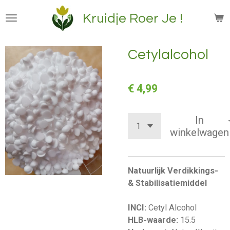
Ga
Kruidje Roer Je !
direct
naar
de
Cetylalcohol
hoofdinhoud
€ 4,99
In
winkelwagen
Natuurlijk Verdikkings-
& Stabilisatiemiddel
INCI:
Cetyl Alcohol
HLB-waarde:
15.5