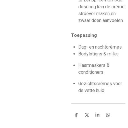
dosering kan de crème
stroever maken en
zwaar doen aanvoelen.
Toepassing
Dag- en nachtcrèmes
Bodylotions & milks
Haarmaskers &
conditioners
Gezichtscrèmes voor
de vette huid
D
D
S
D
e
e
h
e
l
e
a
l