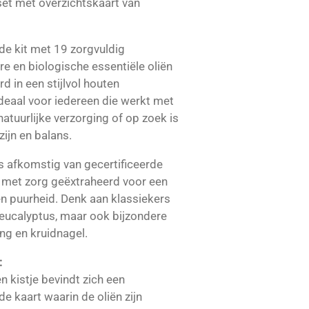
et met overzichtskaart van
e kit met 19 zorgvuldig
e en biologische essentiële oliën
d in een stijlvol houten
ideaal voor iedereen die werkt met
tuurlijke verzorging of op zoek is
zijn en balans.
 is afkomstig van gecertificeerde
t met zorg geëxtraheerd voor een
 puurheid. Denk aan klassiekers
n eucalyptus, maar ook bijzondere
ang en kruidnagel.
:
n kistje bevindt zich een
de kaart waarin de oliën zijn