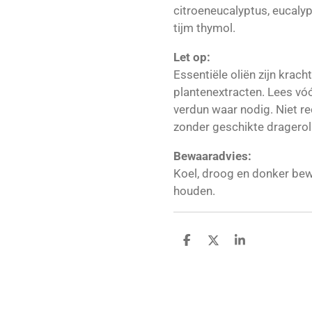
citroeneucalyptus, eucalyp
tijm thymol.
Let op:
Essentiële oliën zijn krac
plantenextracten. Lees vóó
verdun waar nodig. Niet r
zonder geschikte dragerol
Bewaaradvies:
Koel, droog en donker bew
houden.
D
D
S
e
e
h
l
e
a
e
l
r
n
e