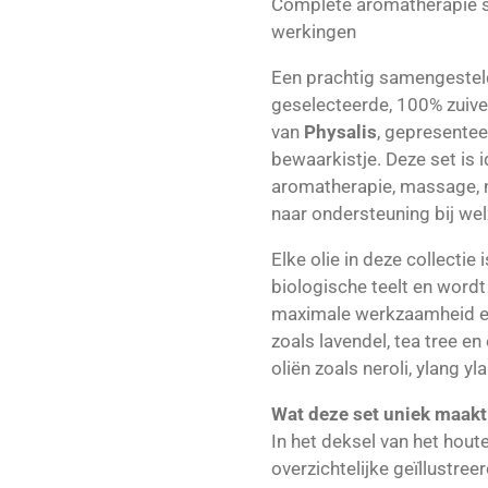
Complete aromatherapie s
werkingen
Een prachtig samengesteld
geselecteerde, 100% zuiver
van
Physalis
, gepresenteer
bewaarkistje. Deze set is 
aromatherapie, massage, na
naar ondersteuning bij wel
Elke olie in deze collectie
biologische teelt en word
maximale werkzaamheid en
zoals lavendel, tea tree e
oliën zoals neroli, ylang yl
Wat deze set uniek maakt
In het deksel van het houte
overzichtelijke geïllustreer