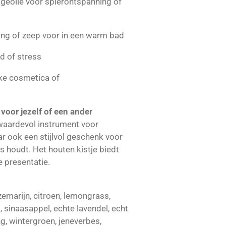
eolie voor spierontspanning of
ing of zeep voor in een warm bad
id of stress
ke cosmetica of
voor jezelf of een ander
n waardevol instrument voor
r ook een stijlvol geschenk voor
ss houdt. Het houten kistje biedt
 presentatie.
emarijn, citroen, lemongrass,
 sinaasappel, echte lavendel, echt
ang, wintergroen, jeneverbes,