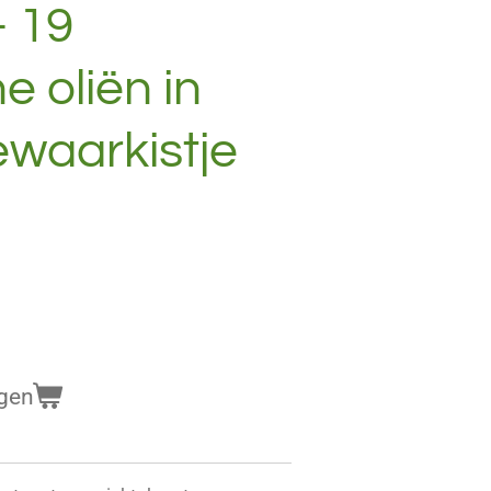
– 19
e oliën in
waarkistje
gen