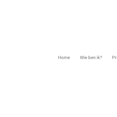
Ga
direct
naar
de
hoofdinhoud
Home
Wie ben ik?
Pr