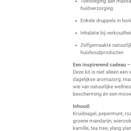
Toevoeging aan massag
huidverzorging
Enkele druppels in hon
Inhalatie bij verkoudhe
Zelfgemaakte natuurlij
huishoudproducten
Een inspirerend cadeau – 
Deze kit is niet alleen ee
dagelijkse aromazorg, maa
wie van natuurlijke wellne
bescherming én een mooie
Inhoud:
Kruidnagel, pepermunt, roz
groene mandarijn, wierook,
kamille, tea tree, ylang yl