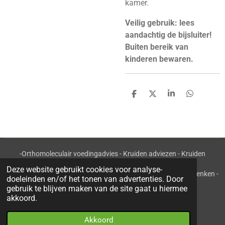
kamer.
Veilig gebruik: lees
aandachtig de bijsluiter!
Buiten bereik van
kinderen bewaren.
D
D
S
D
e
e
h
e
l
e
a
l
e
l
r
e
n
e
n
-Orthomoleculair voedingadvies - Kruiden adviezen - Kruiden
workshops en cursussen - Kruiden en kruidenthee-
Deze website gebruikt cookies voor analyse-
-Ambachtelijke kruidenbereidingen - Webwinkel - Relatiegeschenken -
doeleinden en/of het tonen van advertenties. Door
Maatwerk - B2B-
gebruik te blijven maken van de site gaat u hiermee
akkoord.
© 2020 - 2022 Kruidje Roer Je KvK 85800309
Akkoord
Powered by
JouwWeb