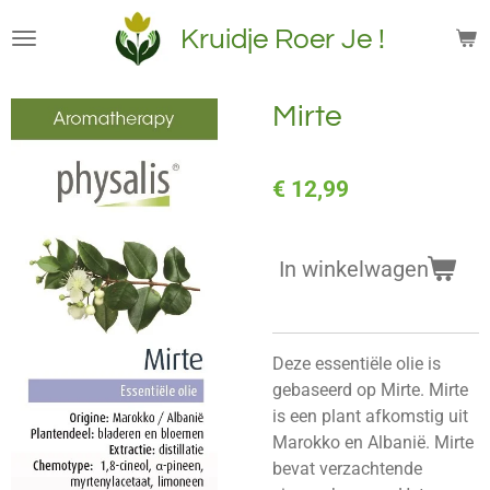
Ga
Kruidje Roer Je !
direct
naar
de
Mirte
hoofdinhoud
€ 12,99
In winkelwagen
Deze essentiële olie is
gebaseerd op Mirte. Mirte
is een plant afkomstig uit
Marokko en Albanië. Mirte
bevat verzachtende