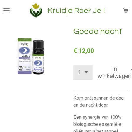
Ga
Kruidje Roer Je !
direct
naar
de
Goede nacht
hoofdinhoud
€ 12,00
In
winkelwagen
Kom ontspannen de dag
en de nacht door.
Een synergie van 100%
biologische essentiële
oliën van sinaasappel,