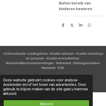
Buiten bereik van
kinderen bewaren.
D
D
S
D
e
e
h
e
l
e
a
l
e
l
r
e
n
e
n
-Orthomoleculair voedingadvies - Kruiden adviezen - Kruiden workshops
en cursussen - Kruiden en kruidenthee-
-Ambachtelijke kruidenbereidingen - Webwinkel - Relatiegeschenken -
Maatwerk - B2B-
© 2020 - 2022 Kruidje Roer Je KvK 85800309
Deze website gebruikt cookies voor analyse-
doeleinden en/of het tonen van advertenties. Door
Powered by
JouwWeb
gebruik te blijven maken van de site gaat u hiermee
akkoord.
Akkoord