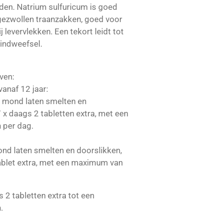
den. Natrium sulfuricum is goed
gezwollen traanzakken, goed voor
j levervlekken. Een tekort leidt tot
bindweefsel.
ven:
anaf 12 jaar:
e mond laten smelten en
7 x daags 2 tabletten extra, met een
 per dag.
ond laten smelten en doorslikken,
tablet extra, met een maximum van
s 2 tabletten extra tot een
.