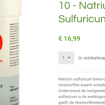
10 - Natr
Sulfuricu
€ 16,99
In winkelwa
Natrium sulfuricum bevorde
vloeistoffen waarin schadel
Ondersteunt de reinigende
sulfuricum is de werkings
geeft, de vloeistofbindende