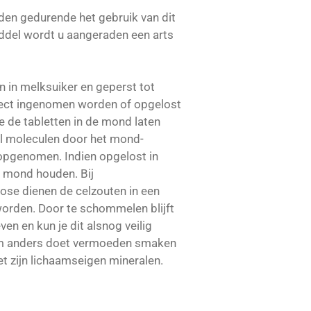
den gedurende het gebruik van dit
del wordt u aangeraden een arts
n in melksuiker en geperst tot
rect ingenomen worden of opgelost
e de tabletten in de mond laten
al moleculen door het mond-
opgenomen. Indien opgelost in
e mond houden. Bij
tose dienen de celzouten in een
worden. Door te schommelen blijft
ven en kun je dit alsnog veilig
m anders doet vermoeden smaken
et zijn lichaamseigen mineralen.