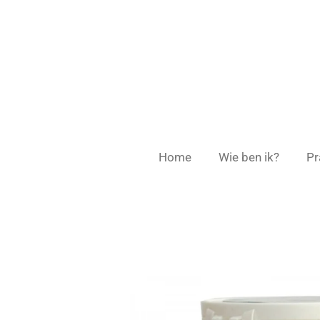
Ga
direct
naar
de
hoofdinhoud
Home
Wie ben ik?
Pr