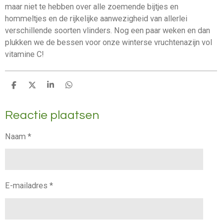
maar niet te hebben over alle zoemende bijtjes en
hommeltjes en de rijkelijke aanwezigheid van allerlei
verschillende soorten vlinders. Nog een paar weken en dan
plukken we de bessen voor onze winterse vruchtenazijn vol
vitamine C!
D
D
S
D
e
e
h
e
l
e
a
l
Reactie plaatsen
e
l
r
e
n
e
n
Naam *
E-mailadres *