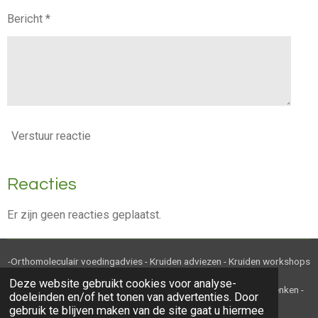
Bericht *
Verstuur reactie
Reacties
Er zijn geen reacties geplaatst.
-Orthomoleculair voedingadvies - Kruiden adviezen - Kruiden workshops
en cursussen - Kruiden en kruidenthee-
Deze website gebruikt cookies voor analyse-
-Ambachtelijke kruidenbereidingen - Webwinkel - Relatiegeschenken -
doeleinden en/of het tonen van advertenties. Door
Maatwerk - B2B-
gebruik te blijven maken van de site gaat u hiermee