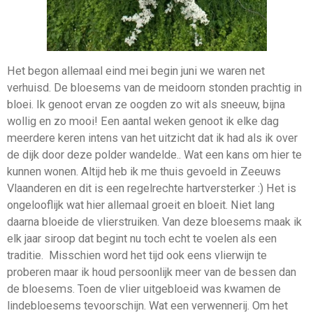
Het begon allemaal eind mei begin juni we waren net
verhuisd. De bloesems van de meidoorn stonden prachtig in
bloei. Ik genoot ervan ze oogden zo wit als sneeuw, bijna
wollig en zo mooi! Een aantal weken genoot ik elke dag
meerdere keren intens van het uitzicht dat ik had als ik over
de dijk door deze polder wandelde.. Wat een kans om hier te
kunnen wonen. Altijd heb ik me thuis gevoeld in Zeeuws
Vlaanderen en dit is een regelrechte hartversterker :) Het is
ongelooflijk wat hier allemaal groeit en bloeit. Niet lang
daarna bloeide de vlierstruiken. Van deze bloesems maak ik
elk jaar siroop dat begint nu toch echt te voelen als een
traditie. Misschien word het tijd ook eens vlierwijn te
proberen maar ik houd persoonlijk meer van de bessen dan
de bloesems. Toen de vlier uitgebloeid was kwamen de
lindebloesems tevoorschijn. Wat een verwennerij. Om het