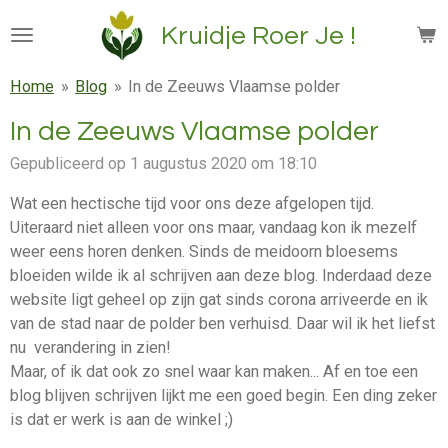
Ga
Kruidje Roer Je !
direct
naar
Home
»
Blog
»
In de Zeeuws Vlaamse polder
de
hoofdinhoud
In de Zeeuws Vlaamse polder
Gepubliceerd op 1 augustus 2020 om 18:10
Wat een hectische tijd voor ons deze afgelopen tijd.
Uiteraard niet alleen voor ons maar, vandaag kon ik mezelf
weer eens horen denken. Sinds de meidoorn bloesems
bloeiden wilde ik al schrijven aan deze blog. Inderdaad deze
website ligt geheel op zijn gat sinds corona arriveerde en ik
van de stad naar de polder ben verhuisd. Daar wil ik het liefst
nu verandering in zien!
Maar, of ik dat ook zo snel waar kan maken... Af en toe een
blog blijven schrijven lijkt me een goed begin. Een ding zeker
is dat er werk is aan de winkel ;)