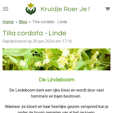
Ga
Kruidje Roer Je !
direct
naar
Home
»
Blog
»
Tilia cordata - Linde
de
hoofdinhoud
Tilia cordata - Linde
Gepubliceerd op 20 juni 2024 om 17:16
De Lindeboom
De Lindeboom kent een rijke bloei en wordt door veel
hommels en bijen bestoven.
Wanneer ze bloeit en haar heerlijke geuren verspreid kun je
onder de boom genieten van al het gezoem.