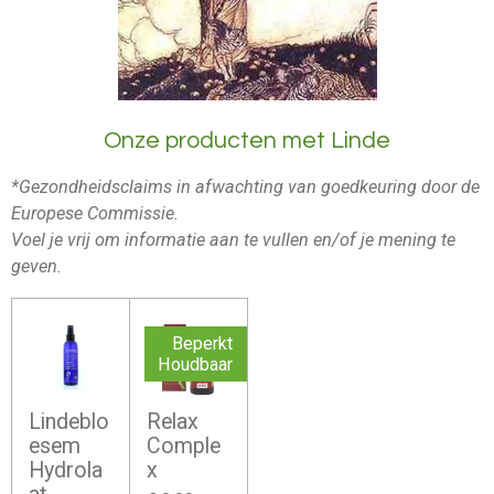
Onze producten met Linde
*Gezondheidsclaims in afwachting van goedkeuring door de
Europese Commissie.
Voel je vrij om informatie aan te vullen en/of je mening te
geven.
Beperkt
Houdbaar
Lindeblo
Relax
esem
Comple
Hydrola
x