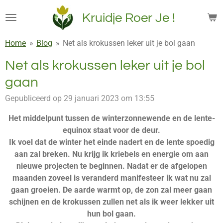
Ga
Kruidje Roer Je !
direct
naar
Home
»
Blog
»
Net als krokussen leker uit je bol gaan
de
hoofdinhoud
Net als krokussen leker uit je bol
gaan
Gepubliceerd op 29 januari 2023 om 13:55
Het middelpunt tussen de winterzonnewende en de lente-
equinox staat voor de deur.
Ik voel dat de winter het einde nadert en de lente spoedig
aan zal breken. Nu krijg ik kriebels en energie om aan
nieuwe projecten te beginnen. Nadat er de afgelopen
maanden zoveel is veranderd manifesteer ik wat nu zal
gaan groeien. De aarde warmt op, de zon zal meer gaan
schijnen en de krokussen zullen net als ik weer lekker uit
hun bol gaan.