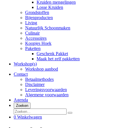
Kruiden mengelingen
Losse Kruiden
Grondstoffen
Bijenproducten
Living
Natuurlijk Schoonmaken
Culinair
Accessoires
Koopjes Hoek
Paketten
Geschenk Pakket
Maak het zelf pakketten
Workshop(s)
Workshop aanbod
Contact
Betaalmethodes
Disclaimer
Leveringsvoorwaarden
Algemene voorwaarden
Agenda
Zoeken
0
Winkelwagen