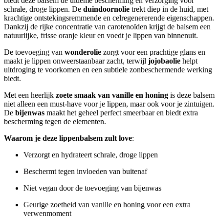
biedt deze balsem de ultieme bescherming en verzorging voor
schrale, droge lippen. De
duindoornolie
trekt diep in de huid, met
krachtige ontstekingsremmende en celregenererende eigenschappen.
Dankzij de rijke concentratie van carotenoïden krijgt de balsem een
natuurlijke, frisse oranje kleur en voedt je lippen van binnenuit.
De toevoeging van
wonderolie
zorgt voor een prachtige glans en
maakt je lippen onweerstaanbaar zacht, terwijl
jojobaolie
helpt
uitdroging te voorkomen en een subtiele zonbeschermende werking
biedt.
Met een heerlijk
zoete smaak van vanille en honing
is deze balsem
niet alleen een must-have voor je lippen, maar ook voor je zintuigen.
De
bijenwas
maakt het geheel perfect smeerbaar en biedt extra
bescherming tegen de elementen.
Waarom je deze lippenbalsem zult love
:
Verzorgt en hydrateert schrale, droge lippen
Beschermt tegen invloeden van buitenaf
Niet vegan door de toevoeging van bijenwas
Geurige zoetheid van vanille en honing voor een extra
verwenmoment