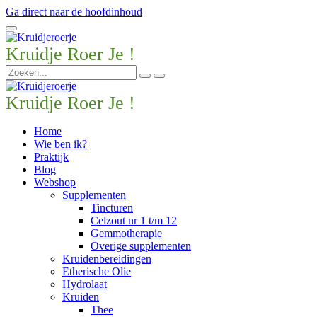
Ga direct naar de hoofdinhoud
Kruidje Roer Je !
Kruidje Roer Je !
Home
Wie ben ik?
Praktijk
Blog
Webshop
Supplementen
Tincturen
Celzout nr 1 t/m 12
Gemmotherapie
Overige supplementen
Kruidenbereidingen
Etherische Olie
Hydrolaat
Kruiden
Thee