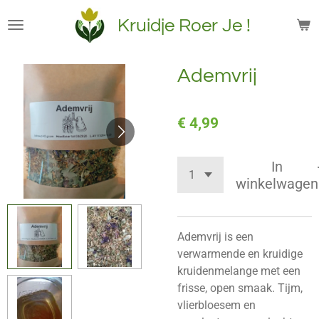
Ga
Kruidje Roer Je !
direct
naar
de
Ademvrij
hoofdinhoud
€ 4,99
In
winkelwagen
Ademvrij is een
verwarmende en kruidige
kruidenmelange met een
frisse, open smaak. Tijm,
vlierbloesem en