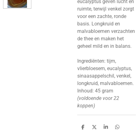
eucalyptus geven lucht en
ruimte, terwijl venkel zorgt
voor een zachte, ronde
basis. Longkruid en
malvabloemen verzachten
de thee en maken het
geheel mild en in balans.
Ingrediënten: tijm,
vlierbloesem, eucalyptus,
sinaasappelschil, venkel,
longkruid, malvabloemen.
Inhoud: 45 gram
(voldoende voor 22
koppen)
D
D
S
D
e
e
h
e