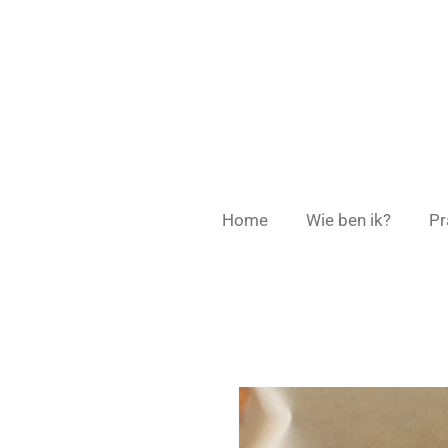
Ga
direct
naar
de
hoofdinhoud
Home
Wie ben ik?
Pr