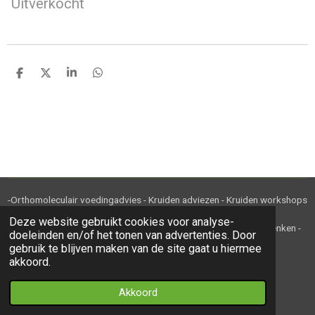
Uitverkocht
D
D
S
D
e
e
h
e
l
e
a
l
e
l
r
e
n
e
n
-Orthomoleculair voedingadvies - Kruiden adviezen - Kruiden workshops
en cursussen - Kruiden en kruidenthee-
Deze website gebruikt cookies voor analyse-
-Ambachtelijke kruidenbereidingen - Webwinkel - Relatiegeschenken -
doeleinden en/of het tonen van advertenties. Door
Maatwerk - B2B-
gebruik te blijven maken van de site gaat u hiermee
akkoord.
© 2020 - 2022 Kruidje Roer Je KvK 85800309
Akkoord
Powered by
JouwWeb