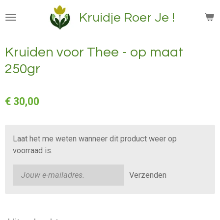
Ga
Kruidje Roer Je !
direct
naar
de
Kruiden voor Thee - op maat
hoofdinhoud
250gr
€ 30,00
Laat het me weten wanneer dit product weer op
voorraad is.
Verzenden