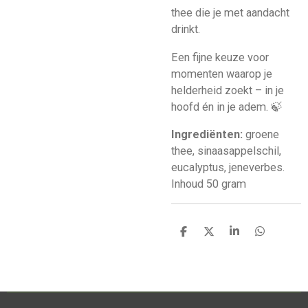
thee die je met aandacht
drinkt.
Een fijne keuze voor
momenten waarop je
helderheid zoekt – in je
hoofd én in je adem. 🍃
Ingrediënten:
groene
thee, sinaasappelschil,
eucalyptus, jeneverbes.
Inhoud 50 gram
D
D
S
D
e
e
h
e
l
e
a
l
e
l
r
e
n
e
n