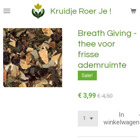
Ga
Kruidje Roer Je !
direct
naar
de
Breath Giving -
hoofdinhoud
thee voor
frisse
ademruimte
Sale!
€ 3,99
€ 4,50
In
winkelwagen