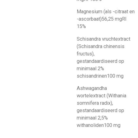
Magnesium (als -citraat en
-ascorbaat)
56,25 mg
RI
15%
Schisandra vruchtextract
(Schisandra chinensis
fructus),
gestandaardiseerd op
minimaal 2%
schisandrinen
100 mg
Ashwagandha
wortelextract (Withania
somnifera radix),
gestandaardiseerd op
minimaal 2,5%
withanoliden
100 mg