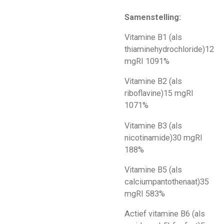
Samenstelling:
Vitamine B1 (als
thiaminehydrochloride)
12
mg
RI 1091%
Vitamine B2 (als
riboflavine)
15 mg
RI
1071%
Vitamine B3 (als
nicotinamide)
30 mg
RI
188%
Vitamine B5 (als
calciumpantothenaat)
35
mg
RI 583%
Actief vitamine B6 (als