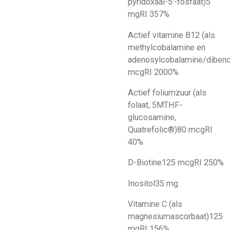
pyridoxaal-5'-fosfaat)
5
mg
RI 357%
Actief vitamine B12 (als
methylcobalamine en
adenosylcobalamine/dibenc
mcg
RI 2000%
Actief foliumzuur (als
folaat, 5MTHF-
glucosamine,
Quatrefolic®)
80 mcg
RI
40%
D-Biotine
125 mcg
RI 250%
Inositol
35 mg
Vitamine C (als
magnesiumascorbaat)
125
mg
RI 156%