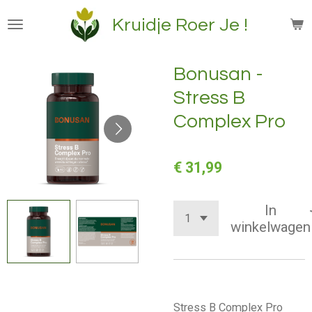
Ga
Kruidje Roer Je !
direct
naar
de
Bonusan -
hoofdinhoud
Stress B
Complex Pro
€ 31,99
In
winkelwagen
Stress B Complex Pro