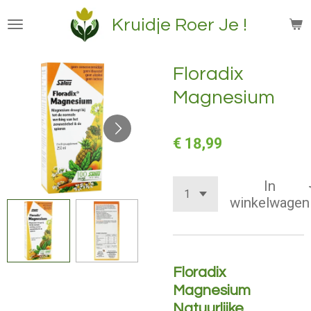
Ga
Kruidje Roer Je !
direct
naar
de
Floradix
hoofdinhoud
Magnesium
€ 18,99
In
winkelwagen
Floradix
Magnesium
Natuurlijke