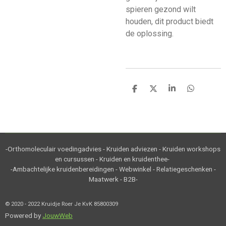
spieren gezond wilt
houden, dit product biedt
de oplossing.
D
D
S
D
e
e
h
e
l
e
a
l
e
l
r
e
n
e
n
-Orthomoleculair voedingadvies - Kruiden adviezen - Kruiden workshops
en cursussen - Kruiden en kruidenthee-
-Ambachtelijke kruidenbereidingen - Webwinkel - Relatiegeschenken -
Maatwerk - B2B-
© 2020 - 2022 Kruidje Roer Je KvK 85800309
Powered by
JouwWeb