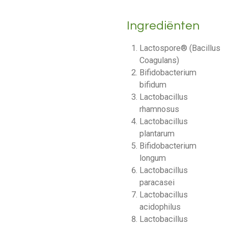
Ingrediënten
Lactospore® (Bacillus
Coagulans)
Bifidobacterium
bifidum
Lactobacillus
rhamnosus
Lactobacillus
plantarum
Bifidobacterium
longum
Lactobacillus
paracasei
Lactobacillus
acidophilus
Lactobacillus