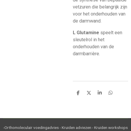
vetzuren die belangrijk zijn
voor het onderhouden van
de darmwand.
L Glutamine
speelt een
sleutelrol in het
onderhouden van de
darmbarrière.
D
D
S
D
e
e
h
e
l
e
a
l
e
l
r
e
n
e
n
-Orthomoleculair voedingadvies - Kruiden adviezen - Kruiden workshops