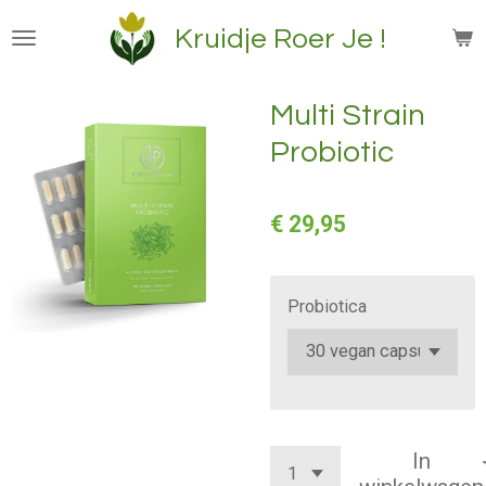
Ga
Kruidje Roer Je !
direct
naar
de
Multi Strain
hoofdinhoud
Probiotic
€ 29,95
Probiotica
In