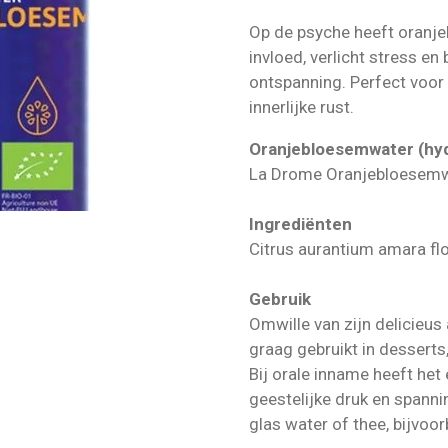
Op de psyche heeft oranj
invloed, verlicht stress e
ontspanning. Perfect voo
innerlijke rust.
Oranjebloesemwater (hyd
La Drome Oranjebloesemwa
Ingrediënten
Citrus aurantium amara fl
Gebruik
Omwille van zijn delicie
graag gebruikt in desserts,
Bij orale inname heeft het
geestelijke druk en spannin
glas water of thee, bijvoo