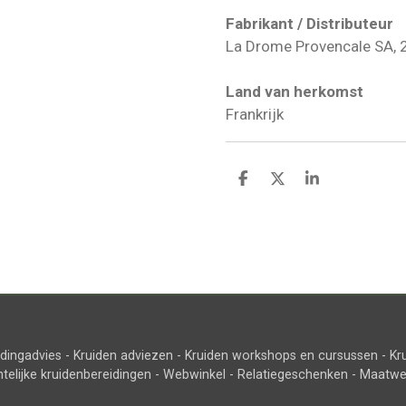
Fabrikant / Distributeur
La Drome Provencale SA, 2
Land van herkomst
Frankrijk
D
D
S
e
e
h
l
e
a
e
l
r
n
e
dingadvies - Kruiden adviezen - Kruiden workshops en cursussen - Kr
elijke kruidenbereidingen - Webwinkel - Relatiegeschenken - Maatwe