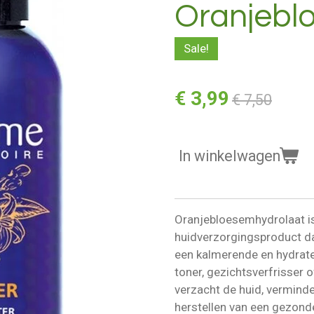
Oranjebl
Sale!
€ 3,99
€ 7,50
In winkelwagen
Oranjebloesemhydrolaat is
huidverzorgingsproduct da
een kalmerende en hydrater
toner, gezichtsverfrisser 
verzacht de huid, verminder
herstellen van een gezonde