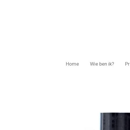
Ga
direct
naar
de
hoofdinhoud
Home
Wie ben ik?
Pr