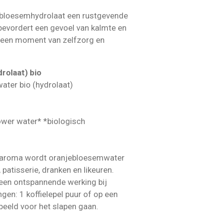
ebloesemhydrolaat een rustgevende
n bevordert een gevoel van kalmte en
r een moment van zelfzorg en
rolaat) bio
ter bio (hydrolaat)
ower water* *biologisch
us aroma wordt oranjebloesemwater
 patisserie, dranken en likeuren.
 een ontspannende werking bij
gen: 1 koffielepel puur of op een
rbeeld voor het slapen gaan.