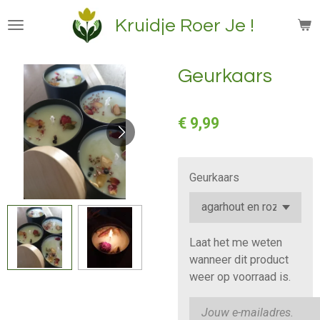
Ga
Kruidje Roer Je !
direct
naar
de
Geurkaars
hoofdinhoud
€ 9,99
Geurkaars
Laat het me weten
wanneer dit product
weer op voorraad is.