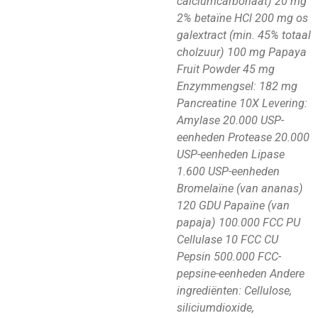
calciumcarbonaat) 20 mg
2% betaïne HCl 200 mg os
galextract (min. 45% totaal
cholzuur) 100 mg Papaya
Fruit Powder 45 mg
Enzymmengsel: 182 mg
Pancreatine 10X Levering:
Amylase 20.000 USP-
eenheden Protease 20.000
USP-eenheden Lipase
1.600 USP-eenheden
Bromelaïne (van ananas)
120 GDU Papaïne (van
papaja) 100.000 FCC PU
Cellulase 10 FCC CU
Pepsin 500.000 FCC-
pepsine-eenheden Andere
ingrediënten: Cellulose,
siliciumdioxide,