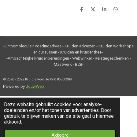
D
D
S
D
e
e
h
e
l
e
a
l
e
l
r
e
n
e
n
-Orthomoleculair voedingadvies - Kruiden adviezen - Kruiden workshops
en cursussen - Kruiden en kruidenthee-
-Ambachtelijke kruidenbereidingen - Webwinkel - Relatiegeschenken -
Maatwerk - B2B-
© 2020 - 2022 Kruidje Roer Je KvK 85800309
Powered by
JouwWeb
Deze website gebruikt cookies voor analyse-
doeleinden en/of het tonen van advertenties. Door
gebruik te blijven maken van de site gaat u hiermee
akkoord.
Akkoord