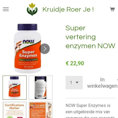
Ga
Kruidje Roer Je !
direct
naar
de
Super
hoofdinhoud
vertering
enzymen NOW
€ 22,90
In
winkelwagen
NOW Super Enzymes is
een uitgebreide mix van