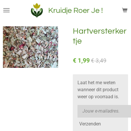
Ga
Kruidje Roer Je !
direct
naar
de
Hartversterker
hoofdinhoud
tje
€ 1,99
€ 3,49
Laat het me weten
wanneer dit product
weer op voorraad is.
Verzenden