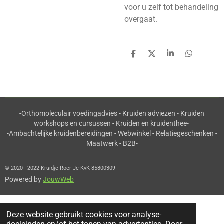
voor u zelf tot behandeling
overgaat.
D
D
S
D
e
e
h
e
l
e
a
l
e
l
r
e
n
e
n
-Orthomoleculair voedingadvies - Kruiden adviezen - Kruiden
workshops en cursussen - Kruiden en kruidenthee-
-Ambachtelijke kruidenbereidingen - Webwinkel - Relatiegeschenken -
Maatwerk - B2B-
© 2020 - 2022 Kruidje Roer Je KvK 85800309
Powered by
JouwWeb
Deze website gebruikt cookies voor analyse-