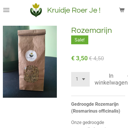
Ga
Kruidje Roer Je !
direct
naar
de
Rozemarijn
hoofdinhoud
Sale!
€ 3,50
€ 4,50
In
winkelwagen
Gedroogde Rozemarijn
(Rosmarinus officinalis)
Onze gedroogde