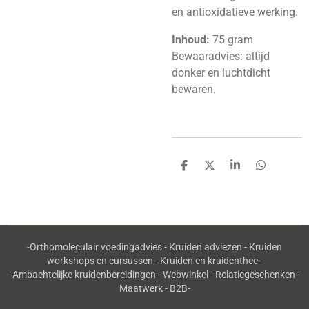
en antioxidatieve werking.
Inhoud:
75 gram
Bewaaradvies: altijd
donker en luchtdicht
bewaren.
D
D
S
D
e
e
h
e
l
e
a
l
e
l
r
e
n
e
n
-Orthomoleculair voedingadvies - Kruiden adviezen - Kruiden
workshops en cursussen - Kruiden en kruidenthee-
-Ambachtelijke kruidenbereidingen - Webwinkel - Relatiegeschenken -
Maatwerk - B2B-