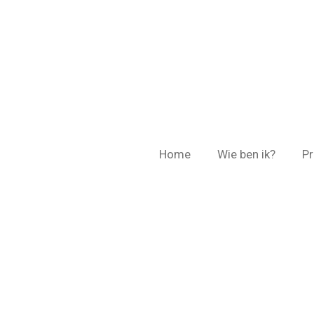
Ga
direct
naar
de
hoofdinhoud
Home
Wie ben ik?
Pr