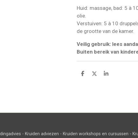
Huid: massage, bad: 5 à 1
olie.
Verstuiven: 5 à 10 druppel
de grootte van de kamer.
Veilig gebruik: lees aanda
Buiten bereik van kinder
D
D
S
e
e
h
l
e
a
e
l
r
n
e
dingadvies - Kruiden adviezen - Kruiden workshops en cursussen - Kr