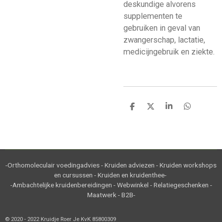
deskundige alvorens
supplementen te
gebruiken in geval van
zwangerschap, lactatie,
medicijngebruik en ziekte.
D
D
S
D
e
e
h
e
l
e
a
l
e
l
r
e
n
e
n
-Orthomoleculair voedingadvies - Kruiden adviezen - Kruiden workshops
en cursussen - Kruiden en kruidenthee-
-Ambachtelijke kruidenbereidingen - Webwinkel - Relatiegeschenken -
Maatwerk - B2B-
© 2020 - 2022 Kruidje Roer Je KvK 85800309