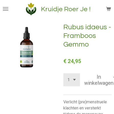
Ga
Kruidje Roer Je !
direct
naar
de
Rubus idaeus -
hoofdinhoud
Framboos
Gemmo
€ 24,95
In
winkelwagen
Verlicht (pre)menstruele
klachten en versterkt