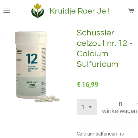
Ga
Kruidje Roer Je !
direct
naar
de
Schussler
hoofdinhoud
celzout nr. 12 -
Calcium
Sulfuricum
€ 16,99
In
winkelwagen
Calcium sulfuricum is