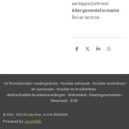
aardappelzetmeel
Allergeneninformatie:
Bevat lactose
D
D
S
D
e
e
h
e
l
e
a
l
e
l
r
e
n
e
n
-Orthomoleculair voedingadvies - Kruiden adviezen - Kruiden workshops
en cursussen - Kruiden en kruidenthee-
-Ambachtelijke kruidenbereidingen - Webwinkel - Relatiegeschenken -
Maatwerk - B2B-
© 2020 - 2022 Kruidje Roer Je KvK 85800309
Powered by
JouwWeb