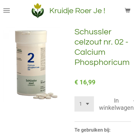
Ga
Kruidje Roer Je !
direct
naar
de
Schussler
hoofdinhoud
celzout nr. 02 -
Calcium
Phosphoricum
€ 16,99
In
winkelwagen
Te gebruiken bij: