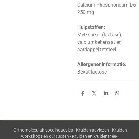
Calcium Phosphoricum D6
250 mg
Hulpstoffen:
Melksuiker (lactose),
calciumbehenaat en
aardappelzetmeel
Allergeneninformatie:
Bevat lactose
D
D
S
D
e
e
h
e
l
e
a
l
e
l
r
e
n
e
n
-Orthomoleculair voedingadvies - Kruiden adviezen - Kruiden
workshops en cursussen - Kruiden en kruidenthee-