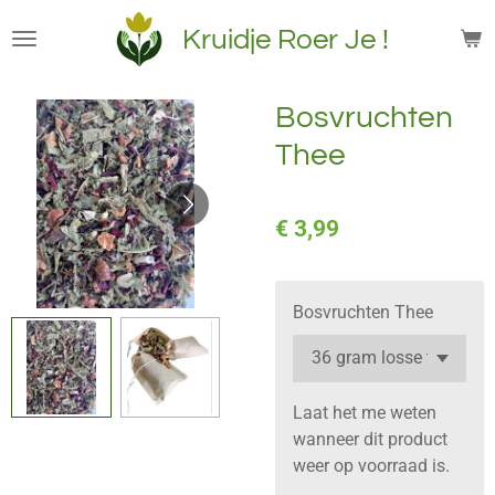
Ga
Kruidje Roer Je !
direct
naar
de
Bosvruchten
hoofdinhoud
Thee
€ 3,99
Bosvruchten Thee
Laat het me weten
wanneer dit product
weer op voorraad is.