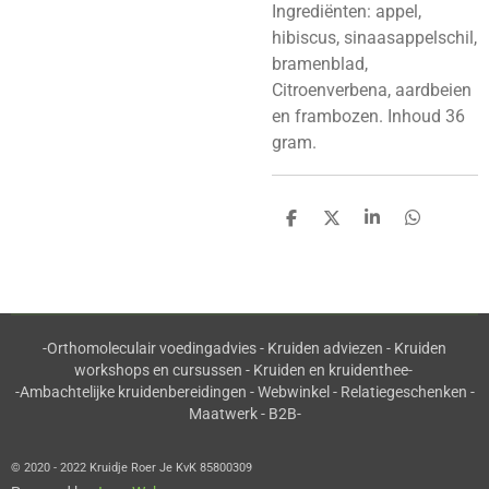
Ingrediënten: appel,
hibiscus, sinaasappelschil,
bramenblad,
Citroenverbena, aardbeien
en frambozen. Inhoud 36
gram.
D
D
S
D
e
e
h
e
l
e
a
l
e
l
r
e
n
e
n
-Orthomoleculair voedingadvies - Kruiden adviezen - Kruiden
workshops en cursussen - Kruiden en kruidenthee-
-Ambachtelijke kruidenbereidingen - Webwinkel - Relatiegeschenken -
Maatwerk - B2B-
© 2020 - 2022 Kruidje Roer Je KvK 85800309